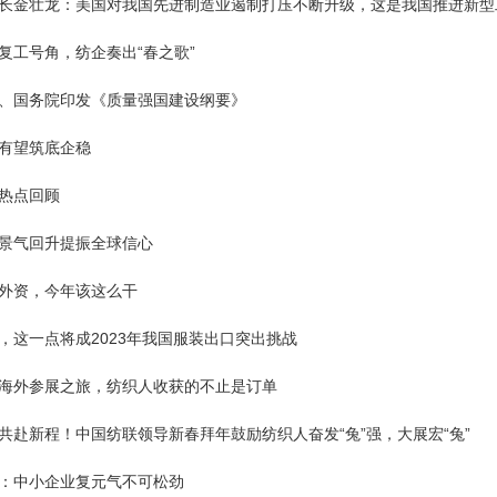
长金壮龙：美国对我国先进制造业遏制打压不断升级，这是我国推进新型工业
复工号角，纺企奏出“春之歌”
、国务院印发《质量强国建设纲要》
有望筑底企稳
热点回顾
景气回升提振全球信心
外资，今年该这么干
，这一点将成2023年我国服装出口突出挑战
海外参展之旅，纺织人收获的不止是订单
共赴新程！中国纺联领导新春拜年鼓励纺织人奋发“兔”强，大展宏“兔”
：中小企业复元气不可松劲