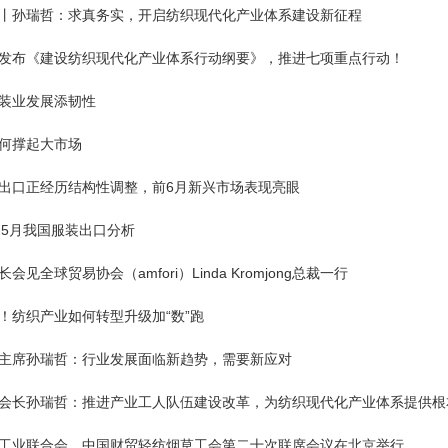
丨孙瑞哲：求真务实，开启纺织现代化产业体系建设新征程
发布《建设纺织现代化产业体系行动纲要》，推进七项重点行动！
装业发展添韧性
何撑起大市场
出口正经历结构性调整，前6月新兴市场表现亮眼
1-5月我国服装出口分析
会见全球贸易协会（amfori）Linda Kromjong总裁一行
！纺织产业如何转型升级加“数”跑
主席孙瑞哲：行业发展面临新趋势，需要新应对
会长孙瑞哲：推进产业工人队伍建设改革，为纺织现代化产业体系提供根
工业联合会、中国财贸轻纺烟草工会第二十次联席会议在北京举行