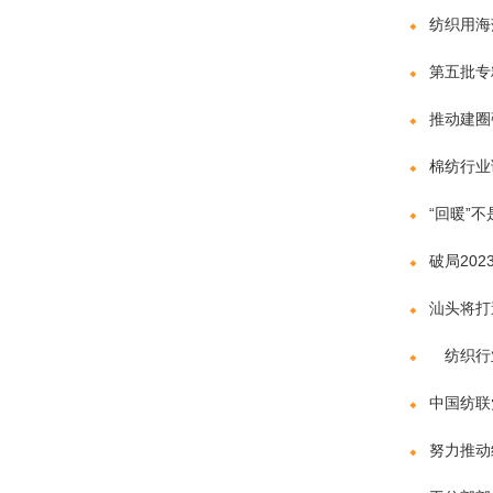
纺织用海
第五批专
推动建圈
棉纺行业
“回暖”
破局20
汕头将打
纺织行业
中国纺联
努力推动