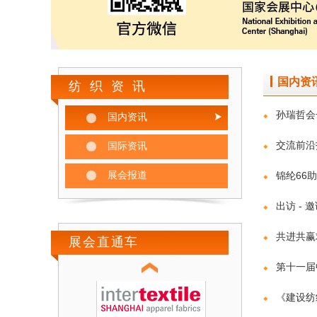
国内资
纺织资讯
孙瑞哲会
国内资讯
交流前沿
国际资讯
展会报道
锦纶66
出访 -
共进共赢
展会直通车
第十一届
《建设纺