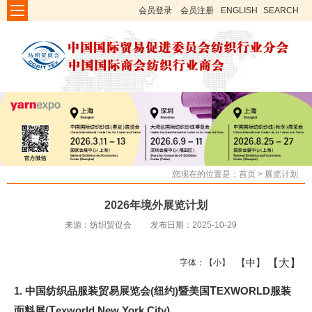
会员登录
会员注册
ENGLISH
SEARCH
您现在的位置是：
首页
>
展览计划
2026年境外展览计划
来源：纺织贸促会
发布日期：2025-10-29
【大】
【中】
字体：
【小】
1. 中国纺织品服装贸易展览会(纽约)暨美国
T
EXWORLD服装
面料展(
T
exworld New York Ci
t
y)