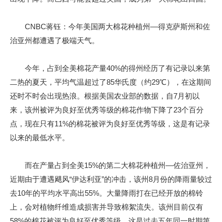
CNBC蒋钰：今年美国两大棉花种植州––得克萨斯州和佐
治亚州都遭遇了极端天气。
今年，占到全美棉花产量40%的得州经历了有记录以来第
二热的夏天，平均气温超过了85华氏度（约29℃），在这期间
还时不时会出现热浪。根据美国农业部的数据，自7月初以
来，该州被评为良好至优秀等级的棉花作物下降了23个百分
点，现在只有11%的棉花被评为良好至优秀等级，这是有记录
以来的最低水平。
而在产量占到全美15%的第二大棉花种植州––佐治亚州，
近期由于遭遇飓风“伊达利亚”的冲击，该州8月份的降雨量较过
去10年的平均水平高出55%。大量降雨打在已经开放的棉铃
上，会对植物纤维造成损害并导致棉絮流失。该州目前仅有
58%的棉花被评为良好至优秀等级，这是过去五年同一时期第