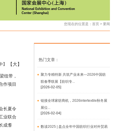
您现在的位置是：
首页
>
要闻
热门文章：
【大】
中】
聚力专精特新 共筑产业未来—2026中国纺
桥梁纽带，
联春季联展【纺织专...
合作项目
[2026-02-05]
链接全球家纺商机，2026intertextile秋冬展
展位...
会长夏令
[2026-02-04]
工业联合
长成耆
数读2025 | 盘点全年中国纺织行业对外贸易