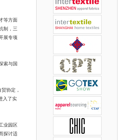
才等方面
机制，三
开展专项
探索与国
自贸协定，
进入了实
工业园区
而探讨适