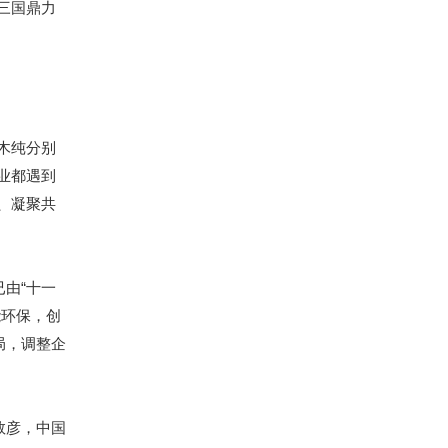
三国鼎力
木纯分别
业都遇到
、凝聚共
由“十一
能环保，创
局，调整企
敦彦，中国