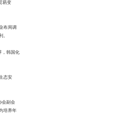
贸易变
业布局调
利。
萍，韩国化
生态安
协会副会
为培养年